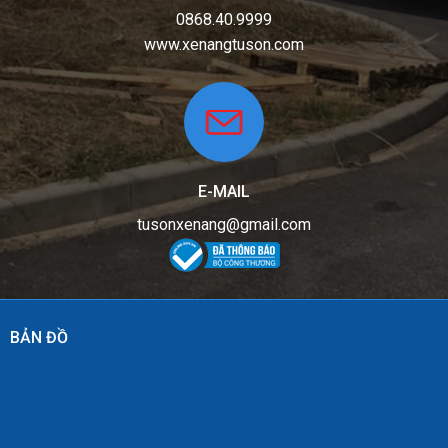
0868.40.9999
www.xenangtuson.com
E-MAIL
tusonxenang@gmail.com
BẢN ĐỒ